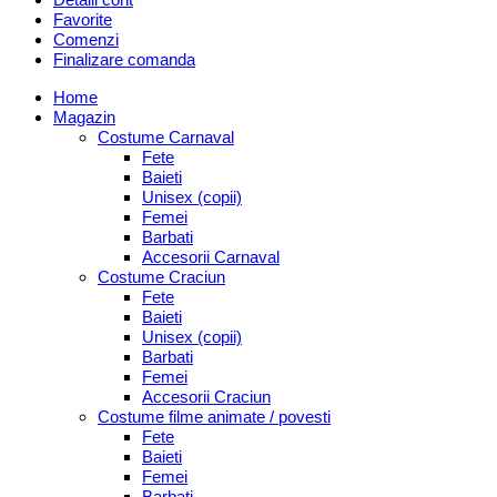
Favorite
Comenzi
Finalizare comanda
Home
Magazin
Costume Carnaval
Fete
Baieti
Unisex (copii)
Femei
Barbati
Accesorii Carnaval
Costume Craciun
Fete
Baieti
Unisex (copii)
Barbati
Femei
Accesorii Craciun
Costume filme animate / povesti
Fete
Baieti
Femei
Barbati