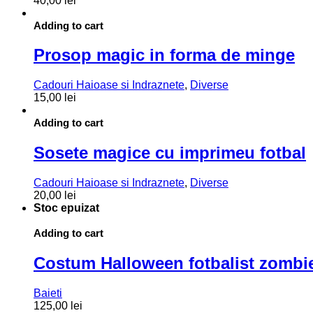
40,00
lei
Adding to cart
Prosop magic in forma de minge
Cadouri Haioase si Indraznete
,
Diverse
15,00
lei
Adding to cart
Sosete magice cu imprimeu fotbal
Cadouri Haioase si Indraznete
,
Diverse
20,00
lei
Stoc epuizat
Adding to cart
Costum Halloween fotbalist zombie 
Baieti
Acest
125,00
lei