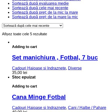
Sortează după evaluarea medie
Sortează după cele mai recente
Sortează după preț: de la mic la mare
Sortează după preț: de la mare la mic
Sortat
Afișez toate cele 5 rezultate
după
cele
mai
Adding to cart
recente
Set manichiura , Fotbal, 7 buc
Cadouri Haioase si Indraznete
,
Diverse
35,00
lei
Stoc epuizat
Adding to cart
Cana Minge Fotbal
Cadouri Haioase si Indraznete
,
Cani / Halbe / Pahare