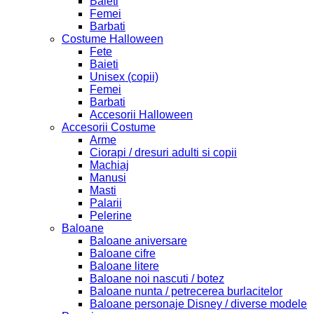
Baieti
Femei
Barbati
Costume Halloween
Fete
Baieti
Unisex (copii)
Femei
Barbati
Accesorii Halloween
Accesorii Costume
Arme
Ciorapi / dresuri adulti si copii
Machiaj
Manusi
Masti
Palarii
Pelerine
Baloane
Baloane aniversare
Baloane cifre
Baloane litere
Baloane noi nascuti / botez
Baloane nunta / petrecerea burlacitelor
Baloane personaje Disney / diverse modele