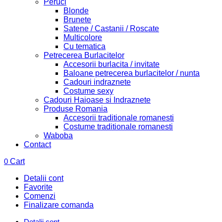
Peruci
Blonde
Brunete
Satene / Castanii / Roscate
Multicolore
Cu tematica
Petrecerea Burlacitelor
Accesorii burlacita / invitate
Baloane petrecerea burlacitelor / nunta
Cadouri indraznete
Costume sexy
Cadouri Haioase si Indraznete
Produse Romania
Accesorii traditionale romanesti
Costume traditionale romanesti
Waboba
Contact
0
Cart
Detalii cont
Favorite
Comenzi
Finalizare comanda
Detalii cont