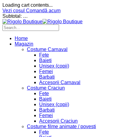
Loading cart contents...
Vezi cosul
Comandă acum
Subtotal:
…
Home
Magazin
Costume Carnaval
Fete
Baieti
Unisex (copii)
Femei
Barbati
Accesorii Carnaval
Costume Craciun
Fete
Baieti
Unisex (copii)
Barbati
Femei
Accesorii Craciun
Costume filme animate / povesti
Fete