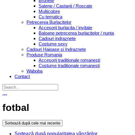
Brunete
Satene / Castanii / Roscate
Multicolore
Cu tematica
Petrecerea Burlacitelor
Accesorii burlacita / invitate
Baloane petrecerea burlacitelor / nunta
Cadouri indraznete
Costume sexy
Cadouri Haioase si Indraznete
Produse Romania
Accesorii traditionale romanesti
Costume traditionale romanesti
Waboba
Contact
…
fotbal
Sortează după cele mai recente
Sortează după popularitatea vânzărilor