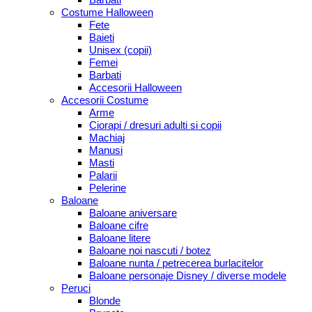
Costume Halloween
Fete
Baieti
Unisex (copii)
Femei
Barbati
Accesorii Halloween
Accesorii Costume
Arme
Ciorapi / dresuri adulti si copii
Machiaj
Manusi
Masti
Palarii
Pelerine
Baloane
Baloane aniversare
Baloane cifre
Baloane litere
Baloane noi nascuti / botez
Baloane nunta / petrecerea burlacitelor
Baloane personaje Disney / diverse modele
Peruci
Blonde