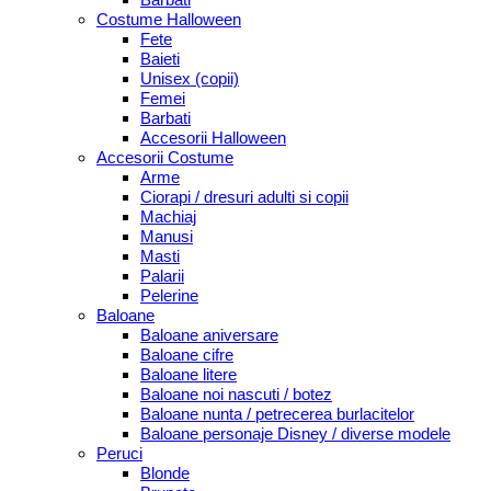
Costume Halloween
Fete
Baieti
Unisex (copii)
Femei
Barbati
Accesorii Halloween
Accesorii Costume
Arme
Ciorapi / dresuri adulti si copii
Machiaj
Manusi
Masti
Palarii
Pelerine
Baloane
Baloane aniversare
Baloane cifre
Baloane litere
Baloane noi nascuti / botez
Baloane nunta / petrecerea burlacitelor
Baloane personaje Disney / diverse modele
Peruci
Blonde