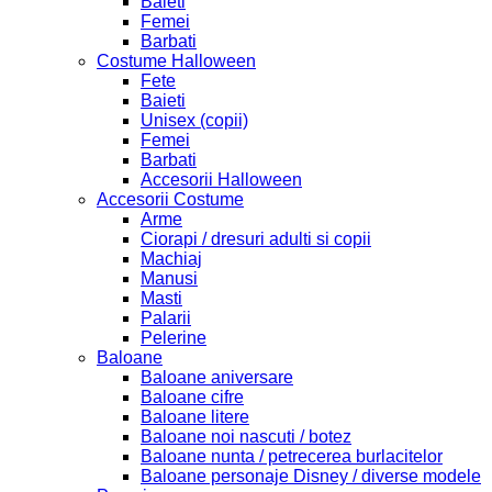
Baieti
Femei
Barbati
Costume Halloween
Fete
Baieti
Unisex (copii)
Femei
Barbati
Accesorii Halloween
Accesorii Costume
Arme
Ciorapi / dresuri adulti si copii
Machiaj
Manusi
Masti
Palarii
Pelerine
Baloane
Baloane aniversare
Baloane cifre
Baloane litere
Baloane noi nascuti / botez
Baloane nunta / petrecerea burlacitelor
Baloane personaje Disney / diverse modele