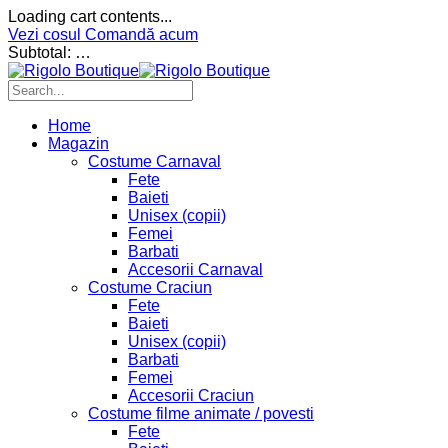
Loading cart contents...
Vezi cosul
Comandă acum
Subtotal:
…
Home
Magazin
Costume Carnaval
Fete
Baieti
Unisex (copii)
Femei
Barbati
Accesorii Carnaval
Costume Craciun
Fete
Baieti
Unisex (copii)
Barbati
Femei
Accesorii Craciun
Costume filme animate / povesti
Fete