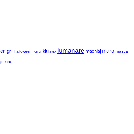
lumanare
maro
gri
ben
kit
machiaj
masca
Halloween
latex
horror
jitoare