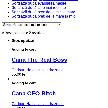
Sortează după evaluarea medie
Sortează după cele mai recente
Sortează după preț: de la mic la mare
Sortează după preț: de la mare la mic
Sortat
Afișez toate cele 2 rezultate
după
Stoc epuizat
cele
mai
recente
Adding to cart
Cana The Real Boss
Cadouri Haioase si Indraznete
35,00
lei
Adding to cart
Cana CEO Bitch
Cadouri Haioase si Indraznete