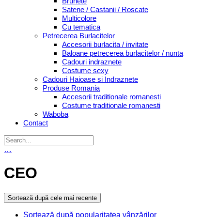
Brunete
Satene / Castanii / Roscate
Multicolore
Cu tematica
Petrecerea Burlacitelor
Accesorii burlacita / invitate
Baloane petrecerea burlacitelor / nunta
Cadouri indraznete
Costume sexy
Cadouri Haioase si Indraznete
Produse Romania
Accesorii traditionale romanesti
Costume traditionale romanesti
Waboba
Contact
…
CEO
Sortează după cele mai recente
Sortează după popularitatea vânzărilor