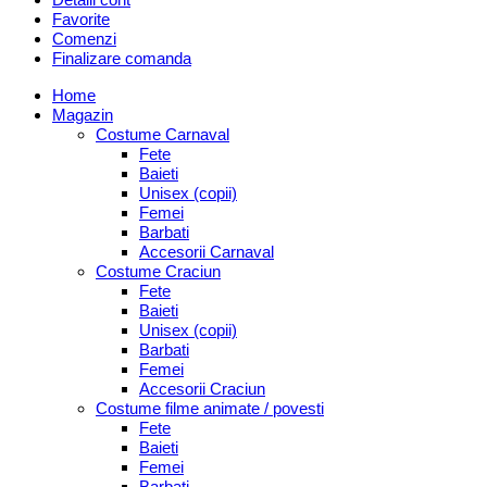
Favorite
Comenzi
Finalizare comanda
Home
Magazin
Costume Carnaval
Fete
Baieti
Unisex (copii)
Femei
Barbati
Accesorii Carnaval
Costume Craciun
Fete
Baieti
Unisex (copii)
Barbati
Femei
Accesorii Craciun
Costume filme animate / povesti
Fete
Baieti
Femei
Barbati