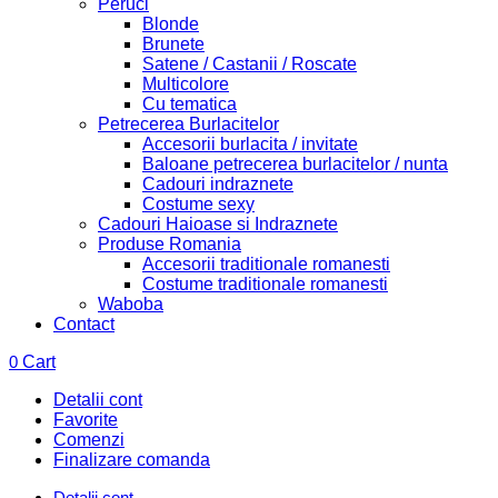
Peruci
Blonde
Brunete
Satene / Castanii / Roscate
Multicolore
Cu tematica
Petrecerea Burlacitelor
Accesorii burlacita / invitate
Baloane petrecerea burlacitelor / nunta
Cadouri indraznete
Costume sexy
Cadouri Haioase si Indraznete
Produse Romania
Accesorii traditionale romanesti
Costume traditionale romanesti
Waboba
Contact
0
Cart
Detalii cont
Favorite
Comenzi
Finalizare comanda
Detalii cont