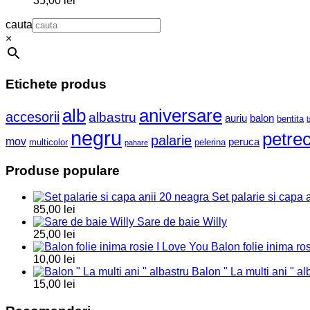
35,00
lei
cauta
×
Etichete produs
aniversare
alb
accesorii
albastru
balon
auriu
bentita
negru
petre
palarie
mov
peruca
multicolor
pelerina
pahare
Produse populare
Set palarie si capa 
85,00
lei
Sare de baie Willy
25,00
lei
Balon folie inima ro
10,00
lei
Balon " La multi ani " al
15,00
lei