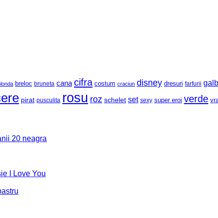
cifra
disney
gal
cana
breloc
costum
dresuri
bruneta
farfurii
blonda
craciun
rosu
cere
verde
roz
set
pirat
schelet
super eroi
vra
pusculita
sexy
anii 20 neagra
sie I Love You
bastru